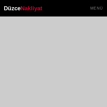
Düzce
Nakliyat
MENÜ